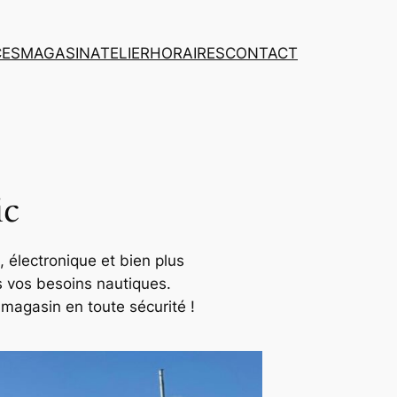
CES
MAGASIN
ATELIER
HORAIRES
CONTACT
ic
é, électronique et bien plus
s vos besoins nautiques.
magasin en toute sécurité !