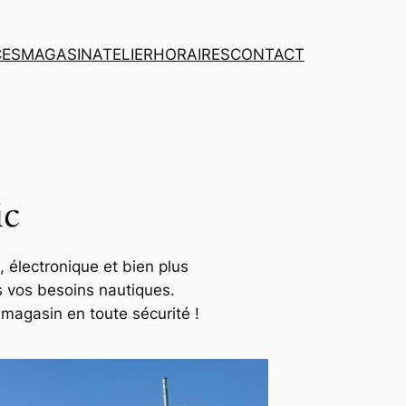
CES
MAGASIN
ATELIER
HORAIRES
CONTACT
ic
é, électronique et bien plus
s vos besoins nautiques.
magasin en toute sécurité !