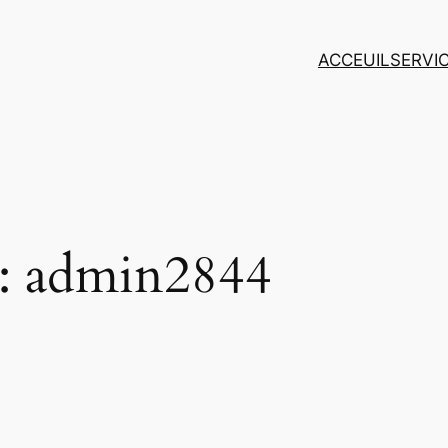
ACCEUIL
SERVI
 :
admin2844